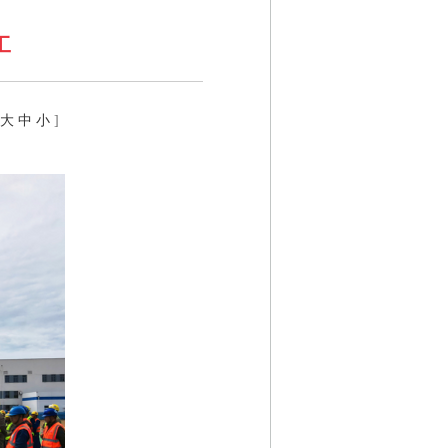
工
大
中
小
]