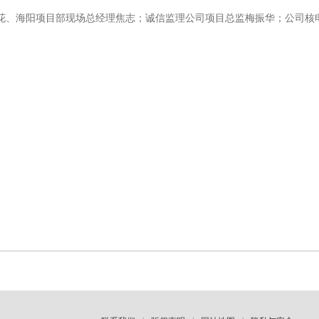
花、海阳项目部现场总经理焦志；诚信监理公司项目总监梅振华；公司核