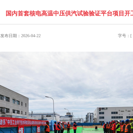
国内首套核电高温中压供汽试验验证平台项目开
发布日期：2026-04-22
字号：[