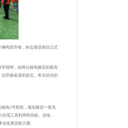
、车辆鸣笛齐奏，标志着该项目正式
铁军精神，始终以核电建设的最高
，以昂扬奋进的姿态、务实担当的
阳核电2号机组，规划建设一套高
分实现工质利用和回收。后续，
事业发展贡献力量。