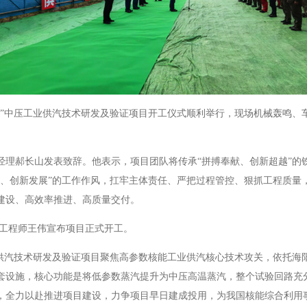
谱系”中压工业供汽技术研发及验证项目开工仪式顺利举行，现场机械轰鸣
经理郝长山发表致辞。他表示，项目团队将传承“拼搏奉献、创新超越”的
实、创新发展”的工作作风，扛牢主体责任、严把过程管控、狠抓工程质量
建设、高效率推进、高质量交付。
总工程师王伟宣布项目正式开工。
业供汽技术研发及验证项目聚焦高参数核能工业供汽核心技术攻关，依托海
套设施，核心功能是将低参数蒸汽提升为中压高温蒸汽，整个试验回路充
，全力以赴推进项目建设，力争项目早日建成投用，为我国核能综合利用